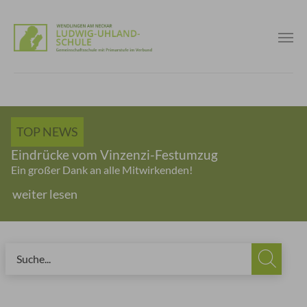
Skip to main content
TOP NEWS
Eindrücke vom Vinzenzi-Festumzug
Ein großer Dank an alle Mitwirkenden!
weiter lesen
You are here: