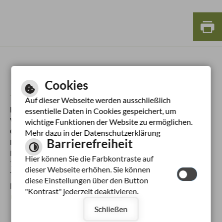
KONTAKT
Cookies
Auf dieser Webseite werden ausschließlich
Ludwig-Uhland-Schule
essentielle Daten in Cookies gespeichert, um
Wendlingen am Neckar
wichtige Funktionen der Website zu ermöglichen.
Gemeinschaftsschule mit
Mehr dazu in der Datenschutzerklärung
Barrierefreiheit
Primarstufe im Verbund
Neuffenstraße 35
Hier können Sie die Farbkontraste auf
73240 Wendlingen am Neckar
dieser Webseite erhöhen. Sie können
Tel.:
07024 - 40952 - 0
diese Einstellungen über den Button
Fax:
07024 - 40952 - 21
"Kontrast" jederzeit deaktivieren.
E-Mail schreiben
Schließen