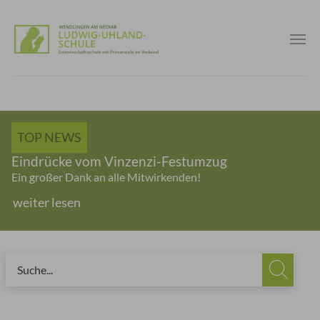
Skip to main content
TOP NEWS
Eindrücke vom Vinzenzi-Festumzug
Ein großer Dank an alle Mitwirkenden!
weiter lesen
You are here: