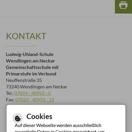
KONTAKT
Ludwig-Uhland-Schule
Wendlingen am Neckar
Gemeinschaftsschule mit
Primarstufe im Verbund
Neuffenstraße 35
73240 Wendlingen am Neckar
Tel.:
07024 - 40952 - 0
Fax:
07024 - 40952 - 21
E-Mail schreiben
Cookies
Auf dieser Webseite werden ausschließlich
essentielle Daten in Cookies gespeichert, um